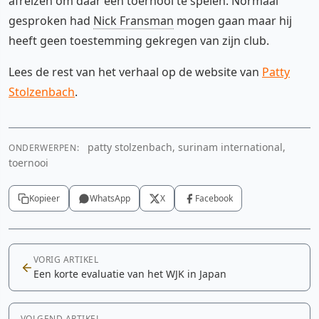
afreizen om daar een toernooi te spelen. Normaal
gesproken had
Nick Fransman
mogen gaan maar hij
heeft geen toestemming gekregen van zijn club.
Lees de rest van het verhaal op de website van
Patty
Stolzenbach
.
patty stolzenbach, surinam international,
ONDERWERPEN:
toernooi
Kopieer
WhatsApp
X
Facebook
VORIG ARTIKEL
Een korte evaluatie van het WJK in Japan
VOLGEND ARTIKEL