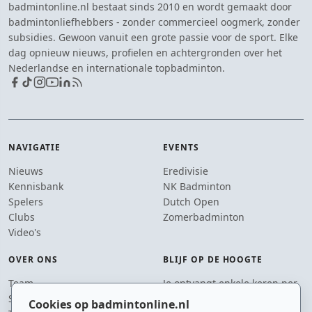
badmintonline.nl bestaat sinds 2010 en wordt gemaakt door
badmintonliefhebbers - zonder commercieel oogmerk, zonder
subsidies. Gewoon vanuit een grote passie voor de sport. Elke
dag opnieuw nieuws, profielen en achtergronden over het
Nederlandse en internationale topbadminton.
NAVIGATIE
EVENTS
Nieuws
Eredivisie
Kennisbank
NK Badminton
Spelers
Dutch Open
Clubs
Zomerbadminton
Video's
OVER ONS
BLIJF OP DE HOOGTE
Team
Je ontvangt enkele keren per
Supporters
jaar een e-mail met het
Cookies op badmintonline.nl