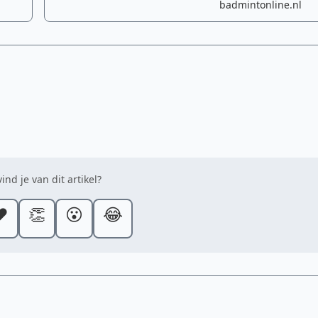
badmintonline.nl
ind je van dit artikel?
️
👏
😮
😂