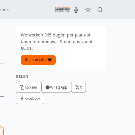
deo's
We werken 365 dagen per jaar aan
badmintonnieuws. Steun ons vanaf
€0,01.
Ik steun jullie!
DELEN
Kopieer
WhatsApp
X
Facebook