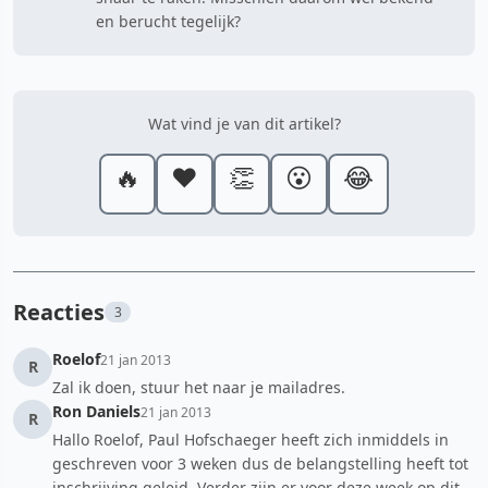
en berucht tegelijk?
Wat vind je van dit artikel?
🔥
❤️
👏
😮
😂
Reacties
3
Roelof
21 jan 2013
R
Zal ik doen, stuur het naar je mailadres.
Ron Daniels
21 jan 2013
R
Hallo Roelof, Paul Hofschaeger heeft zich inmiddels in
geschreven voor 3 weken dus de belangstelling heeft tot
inschrijving geleid. Verder zijn er voor deze week op dit