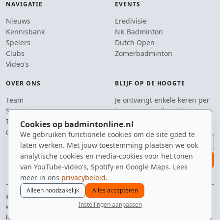
NAVIGATIE
EVENTS
Nieuws
Eredivisie
Kennisbank
NK Badminton
Spelers
Dutch Open
Clubs
Zomerbadminton
Video's
OVER ONS
BLIJF OP DE HOOGTE
Team
Je ontvangt enkele keren per
Supporters
jaar een e-mail met het
Tip de redactie
laatste badmintonnieuws.
Cookies op badmintonline.nl
Contact
We gebruiken functionele cookies om de site goed te
E-mailadres
laten werken. Met jouw toestemming plaatsen we ook
analytische cookies en media-cookies voor het tonen
aanmelden
van YouTube-video's, Spotify en Google Maps. Lees
meer in ons
privacybeleid
.
Alleen noodzakelijk
Alles accepteren
© 2010–2026 badmintonline.nl · voor de spelers die altijd 'nog één potje'
Instellingen aanpassen
willen
nieuws
spelers
ranglijst
zomer
menu
privacy
disclaimer
versie
cookies