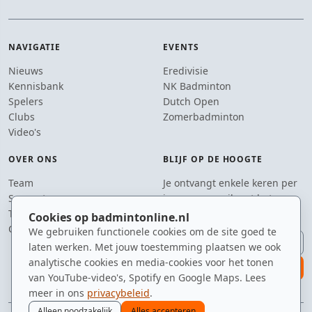
NAVIGATIE
EVENTS
Nieuws
Eredivisie
Kennisbank
NK Badminton
Spelers
Dutch Open
Clubs
Zomerbadminton
Video's
OVER ONS
BLIJF OP DE HOOGTE
Team
Je ontvangt enkele keren per
Supporters
jaar een e-mail met het
Tip de redactie
laatste badmintonnieuws.
Cookies op badmintonline.nl
Contact
We gebruiken functionele cookies om de site goed te
E-mailadres
laten werken. Met jouw toestemming plaatsen we ook
analytische cookies en media-cookies voor het tonen
aanmelden
van YouTube-video's, Spotify en Google Maps. Lees
meer in ons
privacybeleid
.
Alleen noodzakelijk
Alles accepteren