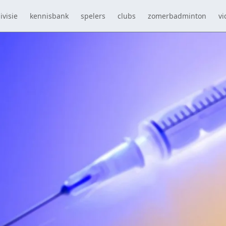
ivisie
kennisbank
spelers
clubs
zomerbadminton
vi