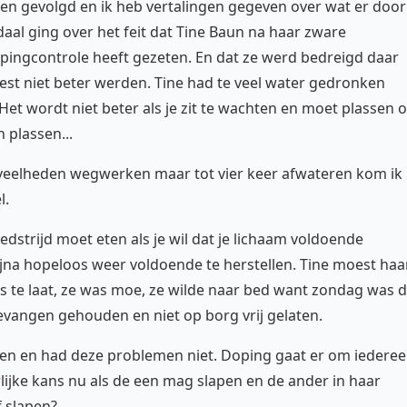
den gevolgd en ik heb vertalingen gegeven over wat er door
aal ging over het feit dat Tine Baun na haar zware
dopingcontrole heeft gezeten. En dat ze werd bedreigd daar
test niet beter werden. Tine had te veel water gedronken
 Het wordt niet beter als je zit te wachten en moet plassen 
 plassen...
eveelheden wegwerken maar tot vier keer afwateren kom ik
l.
edstrijd moet eten als je wil dat je lichaam voldoende
ijna hopeloos weer voldoende te herstellen. Tine moest haa
s te laat, ze was moe, ze wilde naar bed want zondag was 
gevangen gehouden en niet op borg vrij gelaten.
apen en had deze problemen niet. Doping gaat er om iedere
rlijke kans nu als de een mag slapen en de ander in haar
f slapen?