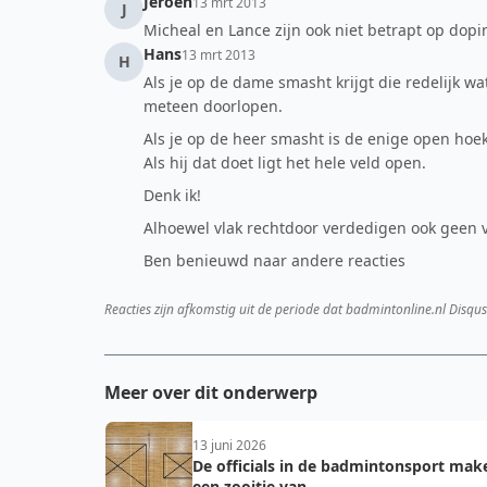
Jeroen
13 mrt 2013
J
Micheal en Lance zijn ook niet betrapt op dopi
Hans
13 mrt 2013
H
Als je op de dame smasht krijgt die redelijk wa
meteen doorlopen.
Als je op de heer smasht is de enige open hoek
Als hij dat doet ligt het hele veld open.
Denk ik!
Alhoewel vlak rechtdoor verdedigen ook geen ve
Ben benieuwd naar andere reacties
Reacties zijn afkomstig uit de periode dat badmintonline.nl Disqus
Meer over dit onderwerp
13 juni 2026
De officials in de badmintonsport mak
een zooitje van