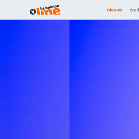
nieuws
ered