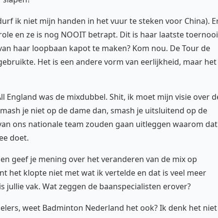
urf ik niet mijn handen in het vuur te steken voor China). E
role en ze is nog NOOIT betrapt. Dit is haar laatste toernooi
 van haar loopbaan kapot te maken? Kom nou. De Tour de
 gebruikte. Het is een andere vorm van eerlijkheid, maar het
ll England was de mixdubbel. Shit, ik moet mijn visie over d
smash je niet op de dame dan, smash je uitsluitend op de
en van ons nationale team zouden gaan uitleggen waarom dat
ee doet.
 en geef je mening over het veranderen van de mix op
t het klopte niet met wat ik vertelde en dat is veel meer
t is jullie vak. Wat zeggen de baanspecialisten erover?
elers, weet Badminton Nederland het ook? Ik denk het niet