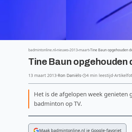
badmintonline.nl
nieuws
2013
maart
Tine Baun opgehouden d
Tine Baun opgehouden 
13 maart 2013
·
Ron Daniëls
·
4 min leestijd
·
Artikelfo
Het is de afgelopen week genieten
badminton op TV.
Maak badmintonline.nl je Google-favoriet