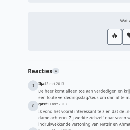
Wat v
🔥
❤
Reacties
4
Ilja
13 mrt 2013
I
De heer komt alleen toe aan verdedigen en kri
een foute verdedingsslag/keus om dan af te m
gast
13 mrt 2013
G
Ik vond het vooral interessant te zien dat de 
dame achterin. Zij werkte zichzelf naar voren
indrukwekkende vertoning van Natsir en Ahma