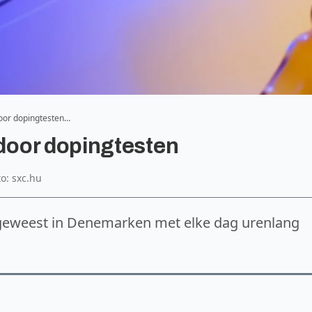
oor dopingtesten…
door dopingtesten
to: sxc.hu
 geweest in Denemarken met elke dag urenlang