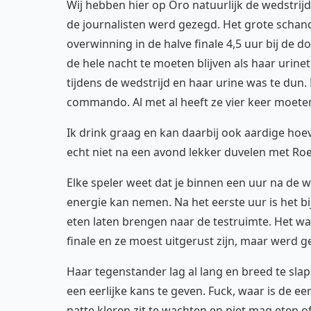
Wij hebben hier op Oro natuurlijk de wedstrij
de journalisten werd gezegd. Het grote schand
overwinning in de halve finale 4,5 uur bij de 
de hele nacht te moeten blijven als haar urine
tijdens de wedstrijd en haar urine was te dun.
commando. Al met al heeft ze vier keer moeten
Ik drink graag en kan daarbij ook aardige ho
echt niet na een avond lekker duvelen met Roe
Elke speler weet dat je binnen een uur na de w
energie kan nemen. Na het eerste uur is het b
eten laten brengen naar de testruimte. Het wa
finale en ze moest uitgerust zijn, maar werd 
Haar tegenstander lag al lang en breed te sl
een eerlijke kans te geven. Fuck, waar is de ee
natte kleren zit te wachten en niet mag eten o