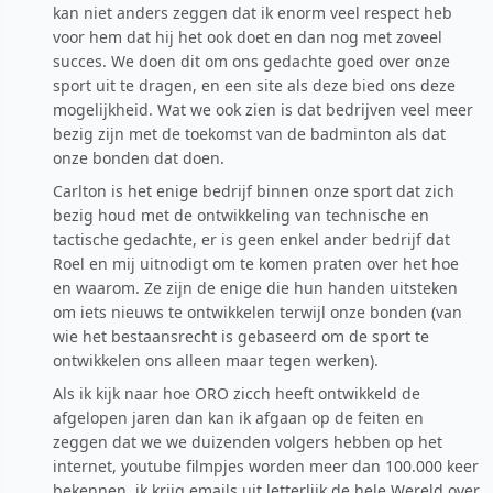
kan niet anders zeggen dat ik enorm veel respect heb
voor hem dat hij het ook doet en dan nog met zoveel
succes. We doen dit om ons gedachte goed over onze
sport uit te dragen, en een site als deze bied ons deze
mogelijkheid. Wat we ook zien is dat bedrijven veel meer
bezig zijn met de toekomst van de badminton als dat
onze bonden dat doen.
Carlton is het enige bedrijf binnen onze sport dat zich
bezig houd met de ontwikkeling van technische en
tactische gedachte, er is geen enkel ander bedrijf dat
Roel en mij uitnodigt om te komen praten over het hoe
en waarom. Ze zijn de enige die hun handen uitsteken
om iets nieuws te ontwikkelen terwijl onze bonden (van
wie het bestaansrecht is gebaseerd om de sport te
ontwikkelen ons alleen maar tegen werken).
Als ik kijk naar hoe ORO zicch heeft ontwikkeld de
afgelopen jaren dan kan ik afgaan op de feiten en
zeggen dat we we duizenden volgers hebben op het
internet, youtube filmpjes worden meer dan 100.000 keer
bekennen, ik krijg emails uit letterlijk de hele Wereld over