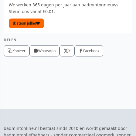
We werken 365 dagen per jaar aan badmintonnieuws.
Steun ons vanaf €0,01.
Ik steun jullie!
DELEN
Kopieer
WhatsApp
X
Facebook
badmintonline.nl bestaat sinds 2010 en wordt gemaakt door
badmintonliefhebbers - zonder commercieel oogmerk, zonder