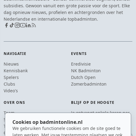
subsidies. Gewoon vanuit een grote passie voor de sport. Elke
dag opnieuw nieuws, profielen en achtergronden over het
Nederlandse en internationale topbadminton.
NAVIGATIE
EVENTS
Nieuws
Eredivisie
Kennisbank
NK Badminton
Spelers
Dutch Open
Clubs
Zomerbadminton
Video's
OVER ONS
BLIJF OP DE HOOGTE
Team
Je ontvangt enkele keren per
Supporters
jaar een e-mail met het
Cookies op badmintonline.nl
Tip de redactie
laatste badmintonnieuws.
We gebruiken functionele cookies om de site goed te
Contact
laten werken. Met jouw toestemming plaatsen we ook