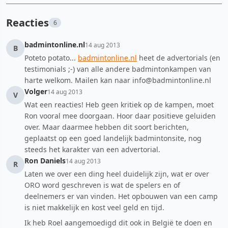
Reacties
6
badmintonline.nl
14 aug 2013
B
Poteto potato...
badmintonline.nl
heet de advertorials (en
testimonials ;-) van alle andere badmintonkampen van
harte welkom. Mailen kan naar info@badmintonline.nl
Volger
14 aug 2013
V
Wat een reacties! Heb geen kritiek op de kampen, moet
Ron vooral mee doorgaan. Hoor daar positieve geluiden
over. Maar daarmee hebben dit soort berichten,
geplaatst op een goed landelijk badmintonsite, nog
steeds het karakter van een advertorial.
Ron Daniels
14 aug 2013
R
Laten we over een ding heel duidelijk zijn, wat er over
ORO word geschreven is wat de spelers en of
deelnemers er van vinden. Het opbouwen van een camp
is niet makkelijk en kost veel geld en tijd.
Ik heb Roel aangemoedigd dit ook in België te doen en