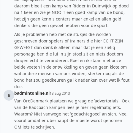
daarom bloeit een kamp van Ridder in Duinwijck op dood
na 1 keer en zie je NOOIT een goed kamp van de bond,
het zijn geen kennis centers maar enkel en allen geld
denkers die geen gevoel hebben voor de sport.
Als je problemen heb met de stukjes die worden
geschreven door spelers of trainers die hier ECHT ZIJN
GEWEEST dan denk ik alleen maar dat je een zielig
personage ben die lui in zijn stoel zit en niets doet om
dingen echt te veranderen. Roel en ik staan met onze
beide voeten in de ontwikkeling en geven geen klote om
wat andere mensen van ons vinden, sterker nog als de
bond het zou goedkeuren ga ik nadenken over wat ik fout
doe.
badmintonline.nl
13 aug 2013
B
Van OroDenmark plaatsen we graag de 'advertorials'. Ook
van de Badcoach kampen lees je hier regelmatig iets.
Waarom? Niet vanwege het 'gedachtegoed' an sich. Nee,
vooral omdat er uberhaupt de moeite wordt genomen
OM iets te schrijven.