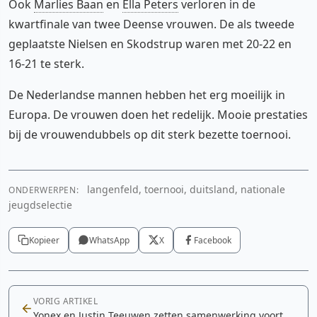
Ook
Marlies Baan
en
Ella Peters
verloren in de
kwartfinale van twee Deense vrouwen. De als tweede
geplaatste Nielsen en Skodstrup waren met 20-22 en
16-21 te sterk.
De Nederlandse mannen hebben het erg moeilijk in
Europa. De vrouwen doen het redelijk. Mooie prestaties
bij de vrouwendubbels op dit sterk bezette toernooi.
langenfeld, toernooi, duitsland, nationale
ONDERWERPEN:
jeugdselectie
Kopieer
WhatsApp
X
Facebook
VORIG ARTIKEL
Yonex en Justin Teeuwen zetten samenwerking voort