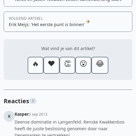
VOLGEND ARTIKEL
Erik Meijs: 'Het eerste punt is binnen'
Wat vind je van dit artikel?
🔥
❤️
👏
😮
😂
Reacties
1
Kasper
2 sep 2013
K
Deense dominatie in Langenfeld. Renske Kwakkenbos
heeft de juiste beslissing genomen door naar
Denemarken te vertrekken!