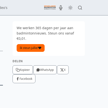
deo's
We werken 365 dagen per jaar aan
badmintonnieuws. Steun ons vanaf
€0,01.
Ik steun jullie!
DELEN
Kopieer
WhatsApp
X
Facebook