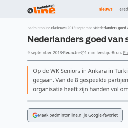
nieuws
ered
badmintonline.nl
nieuws
2013
september
Nederlanders goed v
Nederlanders goed van s
9 september 2013
·
Redactie
·
1 min leestijd
·
Bron:
Pi
Op de WK Seniors in Ankara in Turki
gegaan. Van de 8 gespeelde partijen 
organisatie heeft zijn handen vol om
Maak badmintonline.nl je Google-favoriet