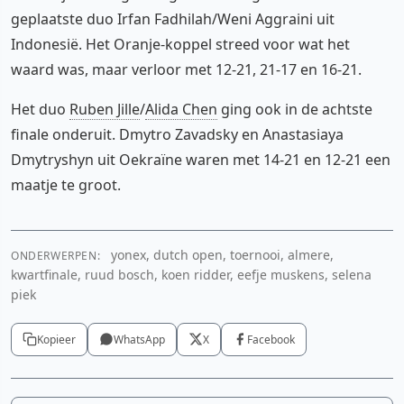
geplaatste duo Irfan Fadhilah/Weni Aggraini uit
Indonesië. Het Oranje-koppel streed voor wat het
waard was, maar verloor met 12-21, 21-17 en 16-21.
Het duo
Ruben Jille
/
Alida Chen
ging ook in de achtste
finale onderuit. Dmytro Zavadsky en Anastasiaya
Dmytryshyn uit Oekraïne waren met 14-21 en 12-21 een
maatje te groot.
yonex, dutch open, toernooi, almere,
ONDERWERPEN:
kwartfinale, ruud bosch, koen ridder, eefje muskens, selena
piek
Kopieer
WhatsApp
X
Facebook