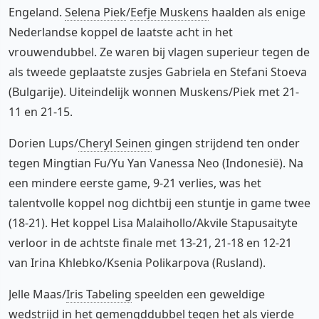
Engeland.
Selena Piek
/
Eefje Muskens
haalden als enige
Nederlandse koppel de laatste acht in het
vrouwendubbel. Ze waren bij vlagen superieur tegen de
als tweede geplaatste zusjes Gabriela en Stefani Stoeva
(Bulgarije). Uiteindelijk wonnen Muskens/Piek met 21-
11 en 21-15.
Dorien Lups/
Cheryl Seinen
gingen strijdend ten onder
tegen Mingtian Fu/Yu Yan Vanessa Neo (Indonesië). Na
een mindere eerste game, 9-21 verlies, was het
talentvolle koppel nog dichtbij een stuntje in game twee
(18-21). Het koppel Lisa Malaihollo/Akvile Stapusaityte
verloor in de achtste finale met 13-21, 21-18 en 12-21
van Irina Khlebko/Ksenia Polikarpova (Rusland).
Jelle Maas/
Iris Tabeling
speelden een geweldige
wedstrijd in het gemengddubbel tegen het als vierde