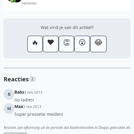
senioren
Wat vind je van dit artikel?
🔥
❤️
👏
😮
😂
Reacties
2
Babs
3 nov 2013
B
Go ladies!
Max
3 nov 2013
M
Super prestatie meiden!
Reacties zijn afkomstig uit de periode dat badmintonline.nl Disqus gebruikte als
reactiesysteem.