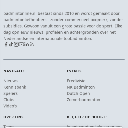
badmintonline.nl bestaat sinds 2010 en wordt gemaakt door
badmintonliefhebbers - zonder commercieel oogmerk, zonder
subsidies. Gewoon vanuit een grote passie voor de sport. Elke
dag opnieuw nieuws, profielen en achtergronden over het
Nederlandse en internationale topbadminton.
NAVIGATIE
EVENTS
Nieuws
Eredivisie
Kennisbank
NK Badminton
Spelers
Dutch Open
Clubs
Zomerbadminton
Video's
OVER ONS
BLIJF OP DE HOOGTE
Team
Je ontvangt enkele keren per