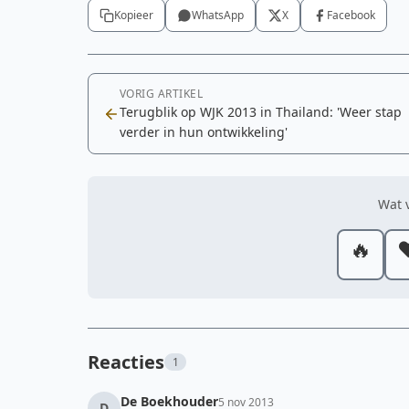
Kopieer
WhatsApp
X
Facebook
VORIG ARTIKEL
Terugblik op WJK 2013 in Thailand: 'Weer stap
verder in hun ontwikkeling'
Wat v
🔥
❤
Reacties
1
De Boekhouder
5 nov 2013
D