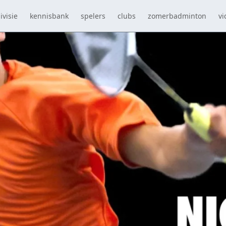
ivisie
kennisbank
spelers
clubs
zomerbadminton
vi