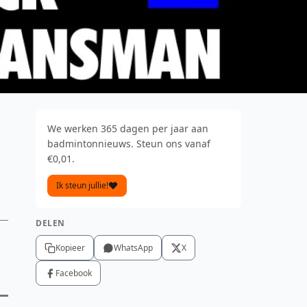
We werken 365 dagen per jaar aan
badmintonnieuws. Steun ons vanaf
€0,01.
Ik steun jullie!
DELEN
Kopieer
WhatsApp
X
Facebook