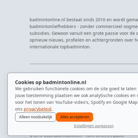
badmintonline.nl bestaat sinds 2010 en wordt gema
badmintonliefhebbers - zonder commercieel oogme
subsidies. Gewoon vanuit een grote passie voor de s
opnieuw nieuws, profielen en achtergronden over 
internationale topbadminton.
NAVIGATIE
EVENTS
Cookies op badmintonline.nl
Nieuws
Eredivisie
We gebruiken functionele cookies om de site goed te laten
Kennisbank
NK Badmin
jouw toestemming plaatsen we ook analytische cookies en 
Spelers
Dutch Ope
voor het tonen van YouTube-video's, Spotify en Google Map
Clubs
Zomerbadm
ons
privacybeleid
.
Video's
Alleen noodzakelijk
Alles accepteren
Instellingen aanpassen
© 2010–2026 badmintonline.nl · 100% veren, 0% plastic