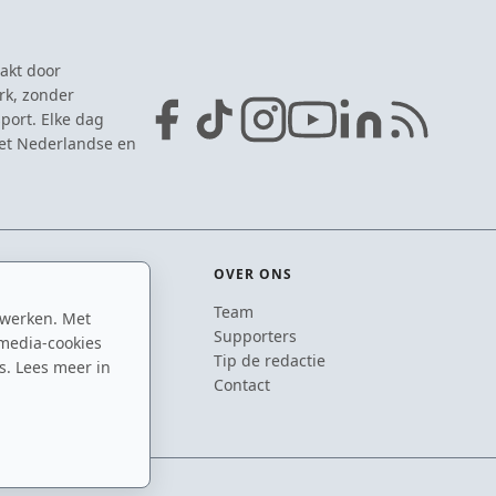
akt door
rk, zonder
port. Elke dag
het Nederlandse en
OVER ONS
Team
 werken. Met
ton
Supporters
media-cookies
n
Tip de redactie
s. Lees meer in
inton
Contact