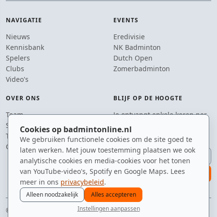
NAVIGATIE
EVENTS
Nieuws
Eredivisie
Kennisbank
NK Badminton
Spelers
Dutch Open
Clubs
Zomerbadminton
Video's
OVER ONS
BLIJF OP DE HOOGTE
Team
Je ontvangt enkele keren per
Supporters
jaar een e-mail met het
Cookies op badmintonline.nl
Tip de redactie
laatste badmintonnieuws.
We gebruiken functionele cookies om de site goed te
Contact
laten werken. Met jouw toestemming plaatsen we ook
E-mailadres
analytische cookies en media-cookies voor het tonen
van YouTube-video's, Spotify en Google Maps. Lees
aanmelden
meer in ons
privacybeleid
.
Alleen noodzakelijk
Alles accepteren
Instellingen aanpassen
© 2010–2026 badmintonline.nl · gemaakt met een passie voor de drop shot
nieuws
spelers
ranglijst
zomer
menu