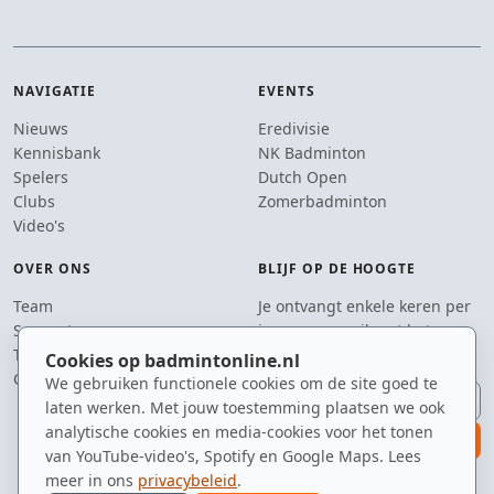
NAVIGATIE
EVENTS
Nieuws
Eredivisie
Kennisbank
NK Badminton
Spelers
Dutch Open
Clubs
Zomerbadminton
Video's
OVER ONS
BLIJF OP DE HOOGTE
Team
Je ontvangt enkele keren per
Supporters
jaar een e-mail met het
Tip de redactie
laatste badmintonnieuws.
Cookies op badmintonline.nl
Contact
We gebruiken functionele cookies om de site goed te
E-mailadres
laten werken. Met jouw toestemming plaatsen we ook
analytische cookies en media-cookies voor het tonen
aanmelden
van YouTube-video's, Spotify en Google Maps. Lees
meer in ons
privacybeleid
.