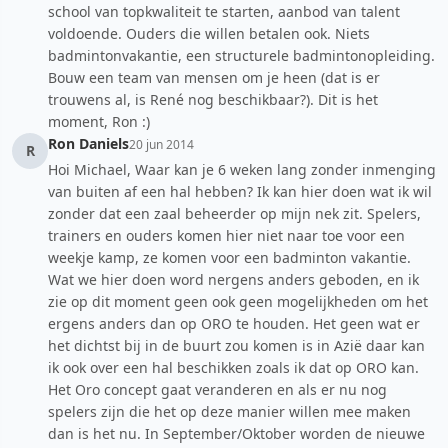
school van topkwaliteit te starten, aanbod van talent
voldoende. Ouders die willen betalen ook. Niets
badmintonvakantie, een structurele badmintonopleiding.
Bouw een team van mensen om je heen (dat is er
trouwens al, is René nog beschikbaar?). Dit is het
moment, Ron :)
Ron Daniels
20 jun 2014
R
Hoi Michael, Waar kan je 6 weken lang zonder inmenging
van buiten af een hal hebben? Ik kan hier doen wat ik wil
zonder dat een zaal beheerder op mijn nek zit. Spelers,
trainers en ouders komen hier niet naar toe voor een
weekje kamp, ze komen voor een badminton vakantie.
Wat we hier doen word nergens anders geboden, en ik
zie op dit moment geen ook geen mogelijkheden om het
ergens anders dan op ORO te houden. Het geen wat er
het dichtst bij in de buurt zou komen is in Azië daar kan
ik ook over een hal beschikken zoals ik dat op ORO kan.
Het Oro concept gaat veranderen en als er nu nog
spelers zijn die het op deze manier willen mee maken
dan is het nu. In September/Oktober worden de nieuwe