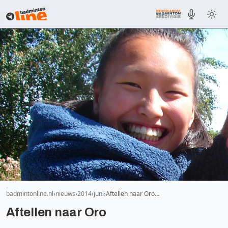
badmintonline.nl
nieuws
2014
juni
Aftellen naar Oro…
Aftellen naar Oro