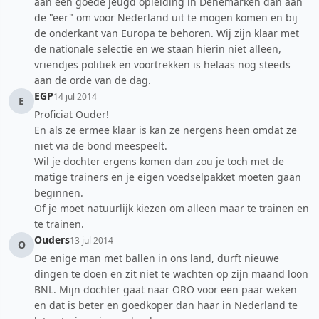
aan een goede jeugd opleiding in Denemarken dan aan
de "eer" om voor Nederland uit te mogen komen en bij
de onderkant van Europa te behoren. Wij zijn klaar met
de nationale selectie en we staan hierin niet alleen,
vriendjes politiek en voortrekken is helaas nog steeds
aan de orde van de dag.
EGP
14 jul 2014
E
Proficiat Ouder!
En als ze ermee klaar is kan ze nergens heen omdat ze
niet via de bond meespeelt.
Wil je dochter ergens komen dan zou je toch met de
matige trainers en je eigen voedselpakket moeten gaan
beginnen.
Of je moet natuurlijk kiezen om alleen maar te trainen en
te trainen.
Ouders
13 jul 2014
O
De enige man met ballen in ons land, durft nieuwe
dingen te doen en zit niet te wachten op zijn maand loon
BNL. Mijn dochter gaat naar ORO voor een paar weken
en dat is beter en goedkoper dan haar in Nederland te