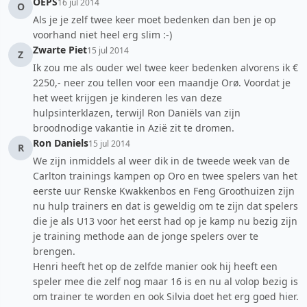
OEPS
16 jul 2014
O
Als je je zelf twee keer moet bedenken dan ben je op
voorhand niet heel erg slim :-)
Zwarte Piet
15 jul 2014
Z
Ik zou me als ouder wel twee keer bedenken alvorens ik €
2250,- neer zou tellen voor een maandje Orø. Voordat je
het weet krijgen je kinderen les van deze
hulpsinterklazen, terwijl Ron Daniëls van zijn
broodnodige vakantie in Azië zit te dromen.
Ron Daniels
15 jul 2014
R
We zijn inmiddels al weer dik in de tweede week van de
Carlton trainings kampen op Oro en twee spelers van het
eerste uur Renske Kwakkenbos en Feng Groothuizen zijn
nu hulp trainers en dat is geweldig om te zijn dat spelers
die je als U13 voor het eerst had op je kamp nu bezig zijn
je training methode aan de jonge spelers over te
brengen.
Henri heeft het op de zelfde manier ook hij heeft een
speler mee die zelf nog maar 16 is en nu al volop bezig is
om trainer te worden en ook Silvia doet het erg goed hier.