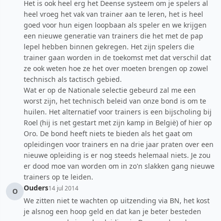
Het is ook heel erg het Deense systeem om je spelers al
heel vroeg het vak van trainer aan te leren, het is heel
goed voor hun eigen loopbaan als speler en we krijgen
een nieuwe generatie van trainers die het met de pap
lepel hebben binnen gekregen. Het zijn spelers die
trainer gaan worden in de toekomst met dat verschil dat
ze ook weten hoe ze het over moeten brengen op zowel
technisch als tactisch gebied.
Wat er op de Nationale selectie gebeurd zal me een
worst zijn, het technisch beleid van onze bond is om te
huilen. Het alternatief voor trainers is een bijscholing bij
Roel (hij is net gestart met zijn kamp in België) of hier op
Oro. De bond heeft niets te bieden als het gaat om
opleidingen voor trainers en na drie jaar praten over een
nieuwe opleiding is er nog steeds helemaal niets. Je zou
er dood moe van worden om in zo'n slakken gang nieuwe
trainers op te leiden.
Ouders
14 jul 2014
O
We zitten niet te wachten op uitzending via BN, het kost
je alsnog een hoop geld en dat kan je beter besteden