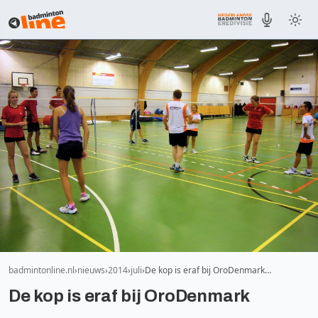
badmintonline.nl
nieuws
2014
juli
De kop is eraf bij OroDenmark…
De kop is eraf bij OroDenmark