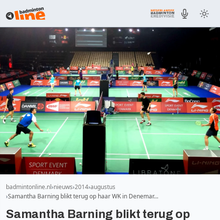
badmintonline.nl
nieuws
2014
augustus
Samantha Barning blikt terug op haar WK in Denemar…
Samantha Barning blikt terug op