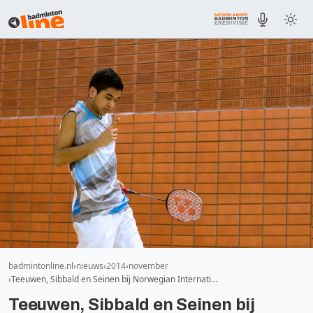
badmintonline.nl
nieuws
2014
november
Teeuwen, Sibbald en Seinen bij Norwegian Internati…
Teeuwen, Sibbald en Seinen bij