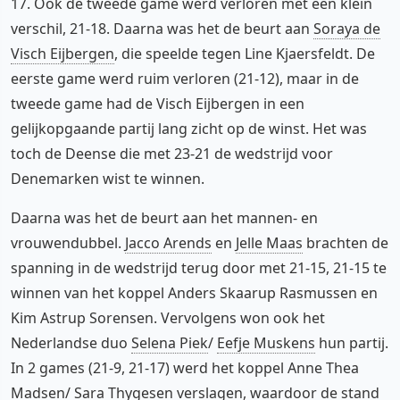
17. Ook de tweede game werd verloren met een klein
verschil, 21-18. Daarna was het de beurt aan
Soraya de
Visch Eijbergen
, die speelde tegen Line Kjaersfeldt. De
eerste game werd ruim verloren (21-12), maar in de
tweede game had de Visch Eijbergen in een
gelijkopgaande partij lang zicht op de winst. Het was
toch de Deense die met 23-21 de wedstrijd voor
Denemarken wist te winnen.
Daarna was het de beurt aan het mannen- en
vrouwendubbel.
Jacco Arends
en
Jelle Maas
brachten de
spanning in de wedstrijd terug door met 21-15, 21-15 te
winnen van het koppel Anders Skaarup Rasmussen en
Kim Astrup Sorensen. Vervolgens won ook het
Nederlandse duo
Selena Piek
/
Eefje Muskens
hun partij.
In 2 games (21-9, 21-17) werd het koppel Anne Thea
Madsen/ Sara Thygesen verslagen, waardoor de stand