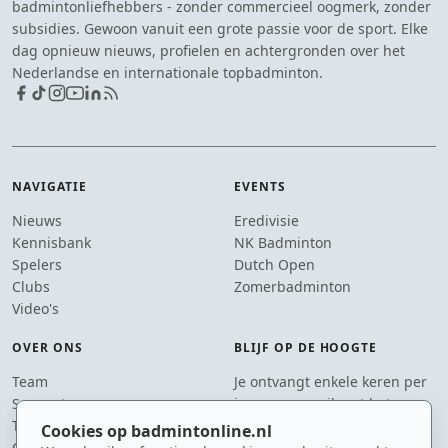
badmintonliefhebbers - zonder commercieel oogmerk, zonder
subsidies. Gewoon vanuit een grote passie voor de sport. Elke
dag opnieuw nieuws, profielen en achtergronden over het
Nederlandse en internationale topbadminton.
NAVIGATIE
EVENTS
Nieuws
Eredivisie
Kennisbank
NK Badminton
Spelers
Dutch Open
Clubs
Zomerbadminton
Video's
OVER ONS
BLIJF OP DE HOOGTE
Team
Je ontvangt enkele keren per
Supporters
jaar een e-mail met het
Tip de redactie
laatste badmintonnieuws.
Cookies op badmintonline.nl
Contact