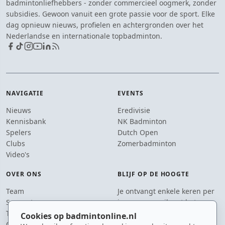
badmintonliefhebbers - zonder commercieel oogmerk, zonder
subsidies. Gewoon vanuit een grote passie voor de sport. Elke
dag opnieuw nieuws, profielen en achtergronden over het
Nederlandse en internationale topbadminton.
NAVIGATIE
EVENTS
Nieuws
Eredivisie
Kennisbank
NK Badminton
Spelers
Dutch Open
Clubs
Zomerbadminton
Video's
OVER ONS
BLIJF OP DE HOOGTE
Team
Je ontvangt enkele keren per
Supporters
jaar een e-mail met het
Tip de redactie
laatste badmintonnieuws.
Cookies op badmintonline.nl
Contact