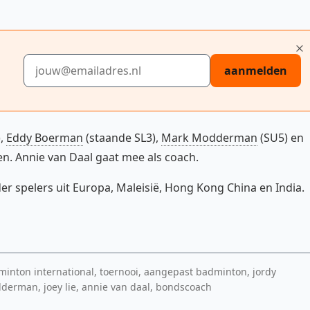
E-mailadres
aanmelden
),
Eddy Boerman
(staande SL3),
Mark Modderman
(SU5) en
en. Annie van Daal gaat mee als coach.
r spelers uit Europa, Maleisië, Hong Kong China en India.
minton international, toernooi, aangepast badminton, jordy
rman, joey lie, annie van daal, bondscoach