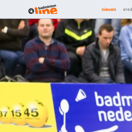
nieuws
ered