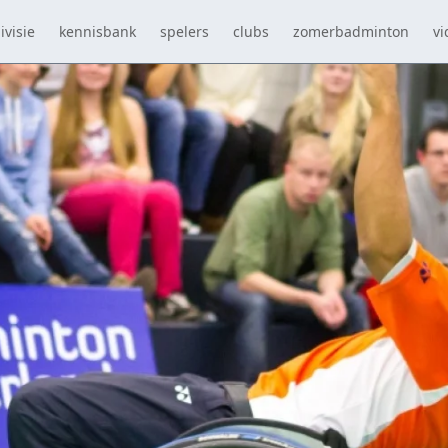
ivisie
kennisbank
spelers
clubs
zomerbadminton
vi