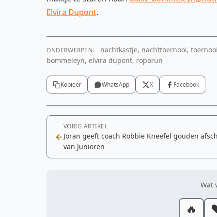
Elvira Dupont
.
nachtkastje, nachttoernooi, toernooi,
ONDERWERPEN:
bommeleyn, elvira dupont, roparun
Kopieer
WhatsApp
X
Facebook
VORIG ARTIKEL
Joran geeft coach Robbie Kneefel gouden afsc
van Junioren
Wat v
🔥
❤