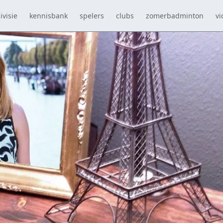
ivisie
kennisbank
spelers
clubs
zomerbadminton
vi