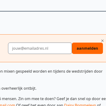
E-mailadres
aanmelden
 en mixen gespeeld worden en tijdens de wedstrijden door
 overheerlijk ontbijt.
6 mensen. Zin om mee te doen? Geef je dan snel op door e
mail.com
Of geef het even door aan
Daisy Bommeleyn
of