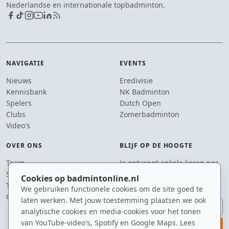
Nederlandse en internationale topbadminton.
NAVIGATIE
EVENTS
Nieuws
Eredivisie
Kennisbank
NK Badminton
Spelers
Dutch Open
Clubs
Zomerbadminton
Video's
OVER ONS
BLIJF OP DE HOOGTE
Team
Je ontvangt enkele keren per
Supporters
jaar een e-mail met het
Cookies op badmintonline.nl
Tip de redactie
laatste badmintonnieuws.
We gebruiken functionele cookies om de site goed te
Contact
laten werken. Met jouw toestemming plaatsen we ook
E-mailadres
analytische cookies en media-cookies voor het tonen
van YouTube-video's, Spotify en Google Maps. Lees
aanmelden