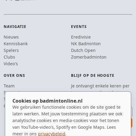
NAVIGATIE
EVENTS
Nieuws
Eredivisie
Kennisbank
NK Badminton
Spelers
Dutch Open
Clubs
Zomerbadminton
Video's
OVER ONS
BLIJF OP DE HOOGTE
Team
Je ontvangt enkele keren per
Supporters
jaar een e-mail met het
Tip de redactie
laatste badmintonnieuws.
Cookies op badmintonline.nl
Contact
We gebruiken functionele cookies om de site goed te
E-mailadres
laten werken. Met jouw toestemming plaatsen we ook
analytische cookies en media-cookies voor het tonen
aanmelden
van YouTube-video's, Spotify en Google Maps. Lees
meer in ons
privacybeleid
.