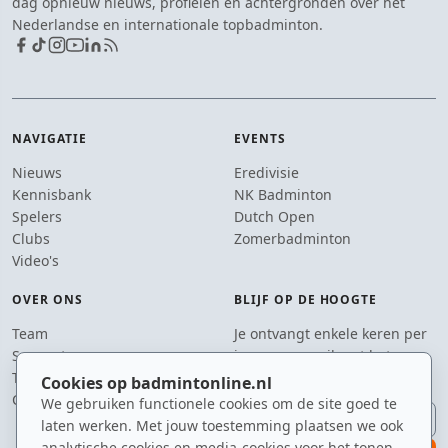
dag opnieuw nieuws, profielen en achtergronden over het
Nederlandse en internationale topbadminton.
NAVIGATIE
EVENTS
Nieuws
Eredivisie
Kennisbank
NK Badminton
Spelers
Dutch Open
Clubs
Zomerbadminton
Video's
OVER ONS
BLIJF OP DE HOOGTE
Team
Je ontvangt enkele keren per
Supporters
jaar een e-mail met het
Tip de redactie
laatste badmintonnieuws.
Cookies op badmintonline.nl
Contact
We gebruiken functionele cookies om de site goed te
E-mailadres
laten werken. Met jouw toestemming plaatsen we ook
analytische cookies en media-cookies voor het tonen