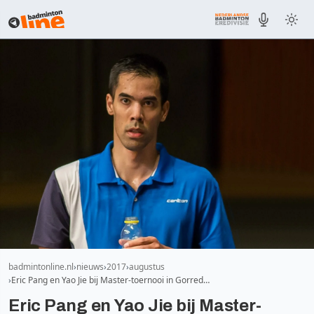
badmintonline.nl
nieuws
2017
augustus
Eric Pang en Yao Jie bij Master-toernooi in Gorred…
Eric Pang en Yao Jie bij Master-