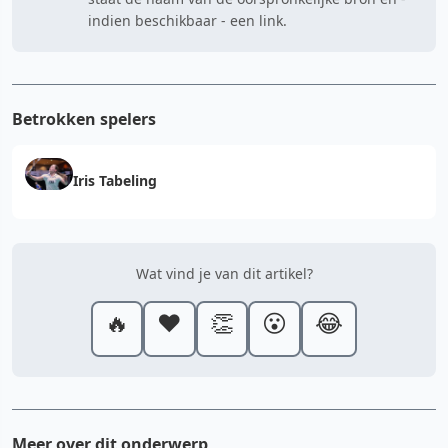
indien beschikbaar - een link.
Betrokken spelers
Iris Tabeling
Wat vind je van dit artikel?
🔥
❤️
👏
😮
😂
Meer over dit onderwerp