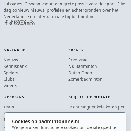
subsidies. Gewoon vanuit een grote passie voor de sport. Elke
dag opnieuw nieuws, profielen en achtergronden over het
Nederlandse en internationale topbadminton.
NAVIGATIE
EVENTS
Nieuws
Eredivisie
Kennisbank
NK Badminton
Spelers
Dutch Open
Clubs
Zomerbadminton
Video's
OVER ONS
BLIJF OP DE HOOGTE
Team
Je ontvangt enkele keren per
Supporters
jaar een e-mail met het
Tip de redactie
laatste badmintonnieuws.
Cookies op badmintonline.nl
Contact
We gebruiken functionele cookies om de site goed te
E-mailadres