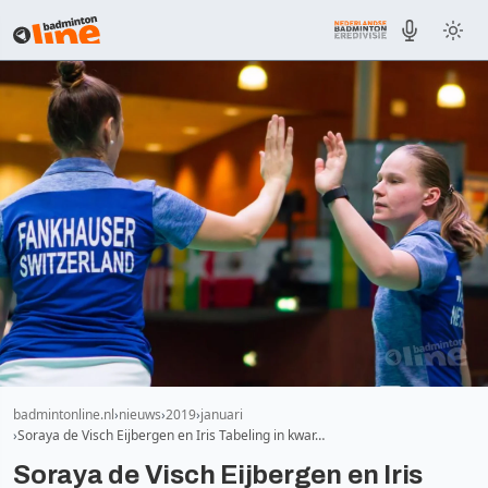
badmintonline.nl
nieuws
2019
januari
Soraya de Visch Eijbergen en Iris Tabeling in kwar…
Soraya de Visch Eijbergen en Iris