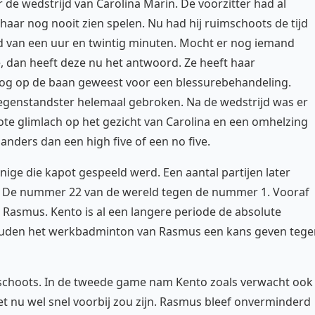
r de wedstrijd van Carolina Marin. De voorzitter had al
haar nog nooit zien spelen. Nu had hij ruimschoots de tijd
jd van een uur en twintig minuten. Mocht er nog iemand
re, dan heeft deze nu het antwoord. Ze heeft haar
nog op de baan geweest voor een blessurebehandeling.
genstandster helemaal gebroken. Na de wedstrijd was er
rote glimlach op het gezicht van Carolina en een omhelzing
anders dan een high five of een no five.
ige die kapot gespeeld werd. Een aantal partijen later
De nummer 22 van de wereld tegen de nummer 1. Vooraf
Rasmus. Kento is al een langere periode de absolute
ouden het werkbadminton van Rasmus een kans geven tege
schoots. In de tweede game nam Kento zoals verwacht ook
t nu wel snel voorbij zou zijn. Rasmus bleef onverminderd