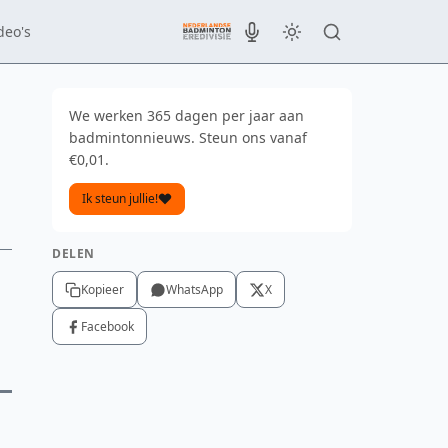
deo's
We werken 365 dagen per jaar aan
badmintonnieuws. Steun ons vanaf
€0,01.
Ik steun jullie!
DELEN
Kopieer
WhatsApp
X
Facebook