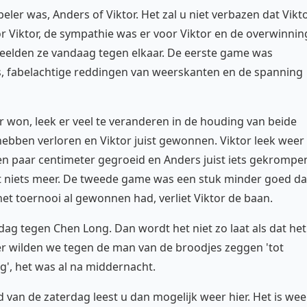
eler was, Anders of Viktor. Het zal u niet verbazen dat Vikt
r Viktor, de sympathie was er voor Viktor en de overwinnin
 speelden ze vandaag tegen elkaar. De eerste game was
's, fabelachtige reddingen van weerskanten en de spanning
 won, leek er veel te veranderen in de houding van beide
ebben verloren en Viktor juist gewonnen. Viktor leek weer
en paar centimeter gegroeid en Anders juist iets gekrompe
juist niets meer. De tweede game was een stuk minder goed d
 het toernooi al gewonnen had, verliet Viktor de baan.
 dag tegen Chen Long. Dan wordt het niet zo laat als dat het
er wilden we tegen de man van de broodjes zeggen 'tot
g', het was al na middernacht.
d van de zaterdag leest u dan mogelijk weer hier. Het is wee