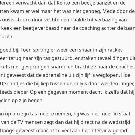
dereen verwacht dan dat Kento een beetje aanzet en de
nzetten kwam er wel maar het was niet genoeg. Mede door de
 onverstoord door vechten en haalde tot verbazing van
eek een beetje verbaasd naar de coaching achter de baan
euren'.
oed bij. Toen sprong er weer een snaar in zijn racket -
er terug naar zijn tas gestuurd, er staken teveel dingen ui
rackets met gesprongen snaren en bracht ze naar de coaches
t geweest dat de adrenaline uit zijn lijf is weglopen. Hoe
De rondjes die hij liep tussen de rally's door werden langer,
teeds dieper. Op een gegeven moment dacht ik zelfs dat hij
elen op zijn benen.
 op om zijn tas mee te nemen, hij was niet meer in staat
 van de TV mensen zegt dan dat hij direct na de wedstrijd
el langs geweest maar of ze veel aan het interview gehad