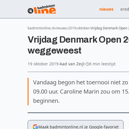
nieuws
ered
badmintonline.nl
nieuws
2019
oktober
Vrijdag Denmark Open 2
Vrijdag Denmark Open 20
weggeweest
19 oktober 2019
·
Aad van Zeijl
·
6 min leestijd
Vandaag begon het toernooi niet zo 
09.00 uur. Caroline Marin zou om 15
beginnen.
Maak badmintonline.nl je Google-favoriet