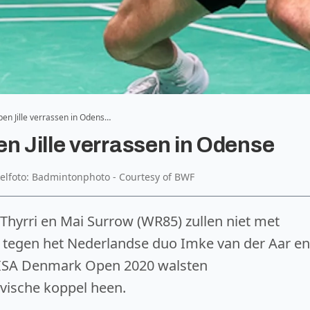
en Jille verrassen in Odens…
en Jille verrassen in Odense
kelfoto: Badmintonphoto - Courtesy of BWF
hyrri en Mai Surrow (WR85) zullen niet met
jd tegen het Nederlandse duo Imke van der Aar en
ANISA Denmark Open 2020 walsten
vische koppel heen.