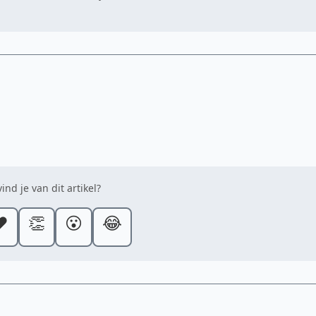
ind je van dit artikel?
️
👏
😮
😂