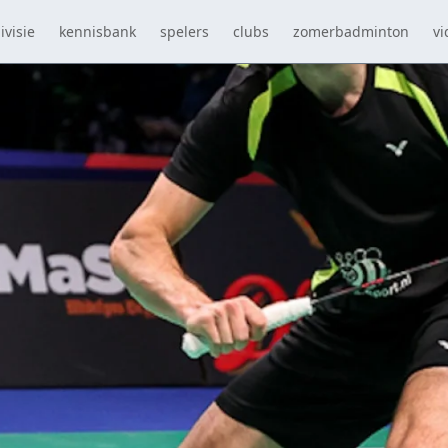
ivisie
kennisbank
spelers
clubs
zomerbadminton
vi