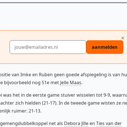
E-mailadres
aanmelden
positie van Imke en Ruben geen goede afspiegeling is van h
mke bijvoorbeeld nog 51e met
Jelle Maas
.
 was het in de eerste game stuiver wisselen tot 9-9, waarn
 achter zich hielden (21-17). In de tweede game wisten ze n
nlijk ruimer: 21-13.
se gemengdubbelkoppel net als
Debora Jille
en
Ties van der