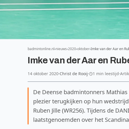
badmintonline.nl
nieuws
2020
oktober
Imke van der Aar en Rub
Imke van der Aar en Rub
14 oktober 2020
·
Christ de Rooij
·
1 min leestijd
·
Arti
De Deense badmintonners Mathias T
plezier terugkijken op hun wedstri
Ruben Jille (WR256). Tijdens de D
laatstgenoemden over het Scandina