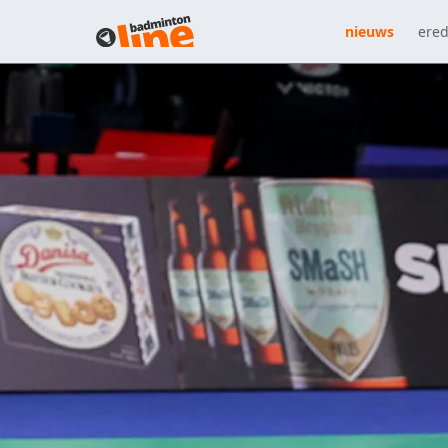
nieuws
ered