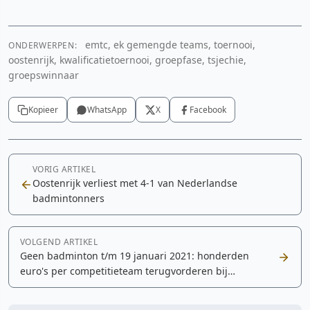
emtc, ek gemengde teams, toernooi,
ONDERWERPEN:
YouTube video
oostenrijk, kwalificatietoernooi, groepfase, tsjechie,
groepswinnaar
Cookie-instellingen aanpassen
Kopieer
WhatsApp
X
Facebook
VORIG ARTIKEL
Oostenrijk verliest met 4-1 van Nederlandse
badmintonners
VOLGEND ARTIKEL
Geen badminton t/m 19 januari 2021: honderden
euro's per competitieteam terugvorderen bij
Badminton Nederland?