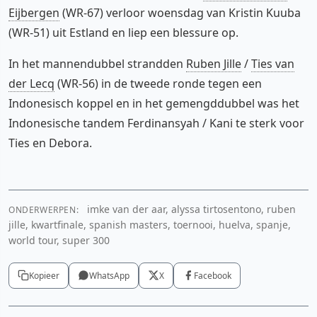
Eijbergen
(WR-67) verloor woensdag van Kristin Kuuba
(WR-51) uit Estland en liep een blessure op.
In het mannendubbel strandden
Ruben Jille
/
Ties van
der Lecq
(WR-56) in de tweede ronde tegen een
Indonesisch koppel en in het gemengddubbel was het
Indonesische tandem Ferdinansyah / Kani te sterk voor
Ties en Debora.
imke van der aar, alyssa tirtosentono, ruben
ONDERWERPEN:
Instagram
jille, kwartfinale, spanish masters, toernooi, huelva, spanje,
world tour, super 300
Cookie-instellingen aanpassen
Kopieer
WhatsApp
X
Facebook