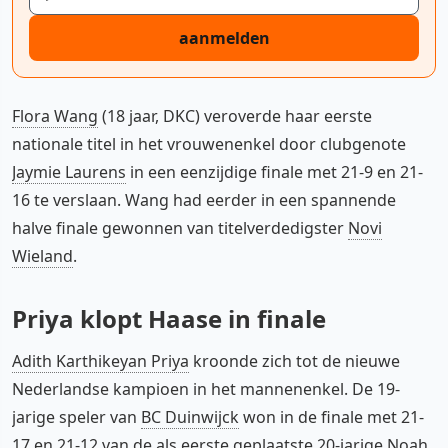
aanmelden
Flora Wang
(18 jaar, DKC) veroverde haar eerste
nationale titel in het vrouwenenkel door clubgenote
Jaymie Laurens
in een eenzijdige finale met 21-9 en 21-
16 te verslaan. Wang had eerder in een spannende
halve finale gewonnen van titelverdedigster
Novi
Wieland
.
Priya klopt Haase in finale
Adith Karthikeyan Priya
kroonde zich tot de nieuwe
Nederlandse kampioen in het mannenenkel. De 19-
jarige speler van
BC Duinwijck
won in de finale met 21-
17 en 21-12 van de als eerste geplaatste 20-jarige
Noah