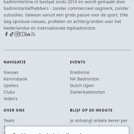
badmintonline.nl bestaat sinds 2010 en wordt gemaakt door
badmintonliefhebbers - zonder commercieel oogmerk, zonder
subsidies. Gewoon vanuit een grote passie voor de sport. Elke
dag opnieuw nieuws, profielen en achtergronden over het
Nederlandse en internationale topbadminton.
NAVIGATIE
EVENTS
Nieuws
Eredivisie
Kennisbank
NK Badminton
Spelers
Dutch Open
Clubs
Zomerbadminton
Video's
OVER ONS
BLIJF OP DE HOOGTE
Team
Je ontvangt enkele keren per
Supporters
jaar een e-mail met het
Tip de redactie
laatste badmintonnieuws.