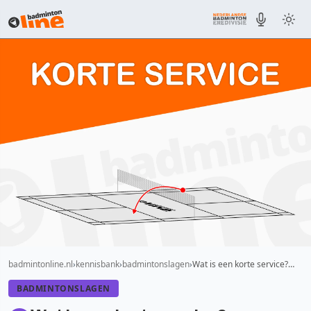
badmintonline.nl
kennisbank
badmintonslagen
Wat is een korte service?…
BADMINTONSLAGEN