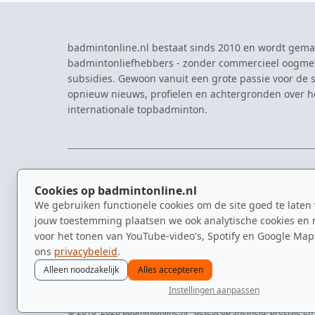
badmintonline.nl bestaat sinds 2010 en wordt gema
badmintonliefhebbers - zonder commercieel oogme
subsidies. Gewoon vanuit een grote passie voor de s
opnieuw nieuws, profielen en achtergronden over 
internationale topbadminton.
NAVIGATIE
EVENTS
Cookies op badmintonline.nl
Nieuws
Eredivisie
We gebruiken functionele cookies om de site goed te laten
Kennisbank
NK Badmin
jouw toestemming plaatsen we ook analytische cookies en 
Spelers
Dutch Ope
voor het tonen van YouTube-video's, Spotify en Google Map
Clubs
Zomerbadm
ons
privacybeleid
.
Video's
Alleen noodzakelijk
Alles accepteren
Instellingen aanpassen
© 2010–2026 badmintonline.nl · getest op snelheid, precisie en