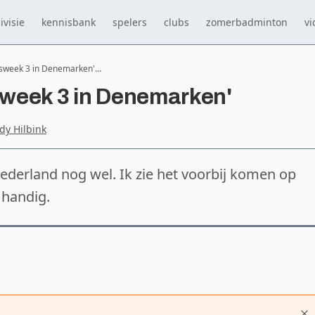
ivisie
kennisbank
spelers
clubs
zomerbadminton
vi
ingsweek 3 in Denemarken'…
gsweek 3 in Denemarken'
rdy Hilbink
Nederland nog wel. Ik zie het voorbij komen op
 handig.