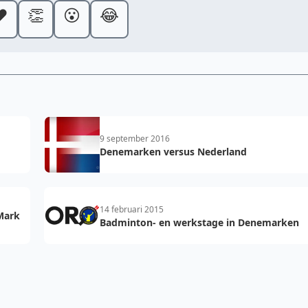
️
👏
😮
😂
9 september 2016
Denemarken versus Nederland
14 februari 2015
Mark
Badminton- en werkstage in Denemarken