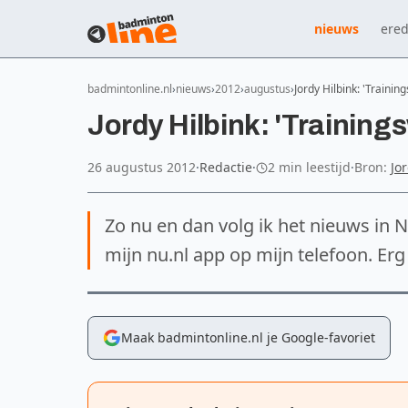
nieuws
ered
badmintonline.nl
nieuws
2012
augustus
Jordy Hilbink: 'Train
Jordy Hilbink: 'Trainin
26 augustus 2012
·
Redactie
·
2 min leestijd
·
Bron:
Jo
Zo nu en dan volg ik het nieuws in 
mijn nu.nl app op mijn telefoon. Erg
Maak badmintonline.nl je Google-favoriet