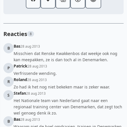
Reacties
8
Bas
28 aug 2013
B
Misschien dat Renske Kwakkenbos dat weekje ook nog
kan meepakken, ze is dan toch al in Denemarken.
Patrick
28 aug 2013
P
Verfrissende wending.
Roland
28 aug 2013
R
Zo had ik het nog niet bekeken maar is zeker waar.
Stefan
28 aug 2013
S
Het Nationale team van Nederland gaat naar een
regionaal training center van Denemarken, dat zegt toch
wel genoeg denk ik zo.
Bas
28 aug 2013
B
Waarom niet de boel omdraaien, trainen in Denemarken