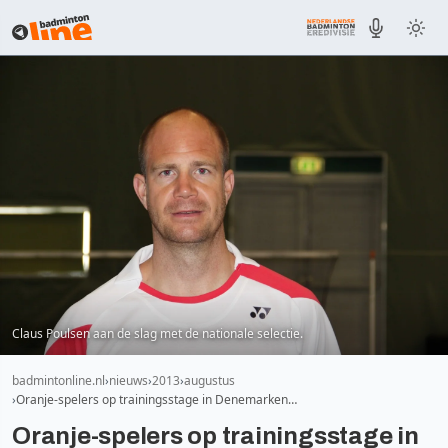
Claus Poulsen aan de slag met de nationale selectie.
badmintonline.nl
nieuws
2013
augustus
Oranje-spelers op trainingsstage in Denemarken…
Oranje-spelers op trainingsstage in