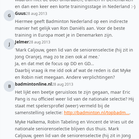
en dan een keer een korte trainingsstage in Nederland :-)
Guus
28 aug 2013
G
Hiermee geeft Badminton Nederland op een indirecte
manier het gelijk van Ron Daniëls aan. Voor de beste
training in Europa moet je in Denemarken zijn.
Jelmer
28 aug 2013
J
'Mark Caljouw, geen lid van de seniorenselectie (hij zit in
Jong Oranje), mag zo te zien ook al mee.'
Ja, en dat met de focus op DD en GD...
Daarbij vraag ik me idd ook af wat de reden is dat Myke
en Robin niet meegaan. Andere verplichtingen?
badmintonline.nl
28 aug 2013
B
Het lijkt een beetje geruisloos te zijn gegaan, maar Eric
Pang is nu officieel weer lid van de nationale selectie? Hij
staat met spelersprofiel (weer) vermeld bij de
samenstelling selectie:
http://badminton.nl/topbadm...
.
Myke Halkema, Robin Tabeling en Vincent de Vries uit de
nationale seniorenselectie blijven dus thuis. Mark
Caljouw, geen lid van de seniorenselectie (hij zit in Jong