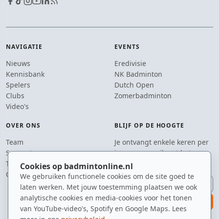
NAVIGATIE
EVENTS
Nieuws
Eredivisie
Kennisbank
NK Badminton
Spelers
Dutch Open
Clubs
Zomerbadminton
Video's
OVER ONS
BLIJF OP DE HOOGTE
Team
Je ontvangt enkele keren per
Supporters
jaar een e-mail met het
Tip de redactie
laatste badmintonnieuws.
Cookies op badmintonline.nl
Contact
We gebruiken functionele cookies om de site goed te
E-mailadres
laten werken. Met jouw toestemming plaatsen we ook
analytische cookies en media-cookies voor het tonen
aanmelden
van YouTube-video's, Spotify en Google Maps. Lees