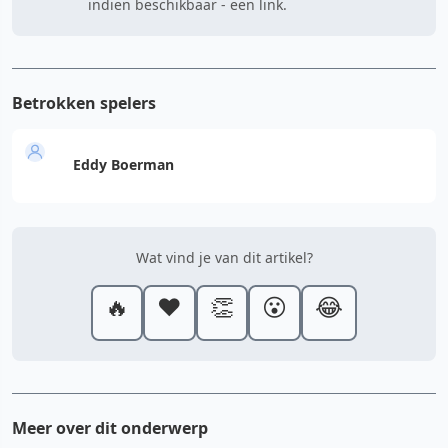
indien beschikbaar - een link.
Betrokken spelers
Eddy Boerman
Wat vind je van dit artikel?
🔥
❤️
👏
😮
😂
Meer over dit onderwerp