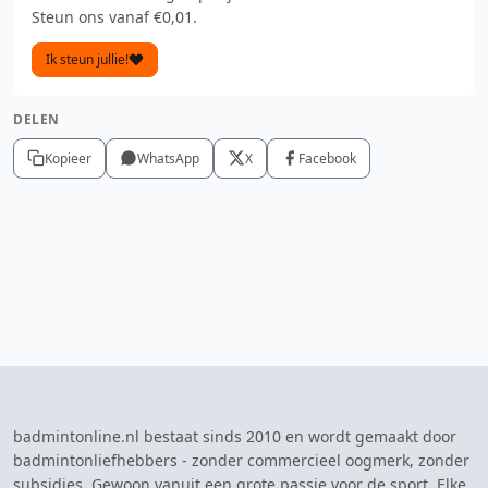
Steun ons vanaf €0,01.
Ik steun jullie!
DELEN
Kopieer
WhatsApp
X
Facebook
badmintonline.nl bestaat sinds 2010 en wordt gemaakt door
badmintonliefhebbers - zonder commercieel oogmerk, zonder
subsidies. Gewoon vanuit een grote passie voor de sport. Elke