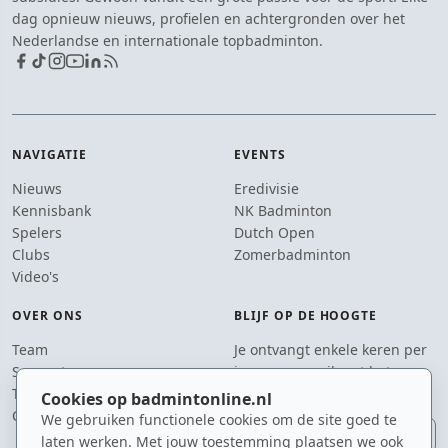
dag opnieuw nieuws, profielen en achtergronden over het
Nederlandse en internationale topbadminton.
NAVIGATIE
EVENTS
Nieuws
Eredivisie
Kennisbank
NK Badminton
Spelers
Dutch Open
Clubs
Zomerbadminton
Video's
OVER ONS
BLIJF OP DE HOOGTE
Team
Je ontvangt enkele keren per
Supporters
jaar een e-mail met het
Tip de redactie
laatste badmintonnieuws.
Cookies op badmintonline.nl
Contact
We gebruiken functionele cookies om de site goed te
E-mailadres
laten werken. Met jouw toestemming plaatsen we ook