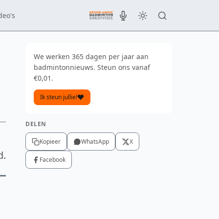
deo's
We werken 365 dagen per jaar aan
badmintonnieuws. Steun ons vanaf
€0,01.
Ik steun jullie!
DELEN
Kopieer
WhatsApp
X
d.
Facebook