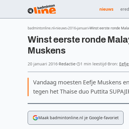
nieuws
ered
badmintonline.nl
nieuws
2016
januari
Winst eerste ronde Mala
Winst eerste ronde Mala
Muskens
20 januari 2016
·
Redactie
·
1 min leestijd
·
Bron:
Eefj
Vandaag moesten Eefje Muskens en 
tegen het Thaise duo Puttita SUPAJ
Maak badmintonline.nl je Google-favoriet