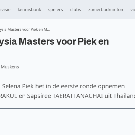
ivisie
kennisbank
spelers
clubs
zomerbadminton
vi
ysia Masters voor Piek en M…
ysia Masters voor Piek en
e Muskens
Selena Piek het in de eerste ronde opnemen
IRAKUL en Sapsiree TAERATTANACHAI uit Thailan