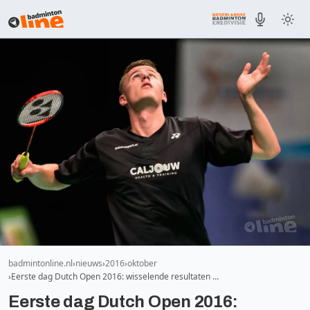
badmintonline.nl
nieuws
2016
oktober
Eerste dag Dutch Open 2016: wisselende resultaten …
Eerste dag Dutch Open 2016: