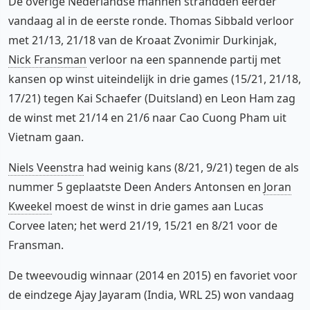
De overige Nederlandse mannen strandden eerder
vandaag al in de eerste ronde. Thomas Sibbald verloor
met 21/13, 21/18 van de Kroaat Zvonimir Durkinjak,
Nick Fransman
verloor na een spannende partij met
kansen op winst uiteindelijk in drie games (15/21, 21/18,
17/21) tegen Kai Schaefer (Duitsland) en Leon Ham zag
de winst met 21/14 en 21/6 naar Cao Cuong Pham uit
Vietnam gaan.
Niels Veenstra
had weinig kans (8/21, 9/21) tegen de als
nummer 5 geplaatste Deen Anders Antonsen en
Joran
Kweekel
moest de winst in drie games aan Lucas
Corvee laten; het werd 21/19, 15/21 en 8/21 voor de
Fransman.
De tweevoudig winnaar (2014 en 2015) en favoriet voor
de eindzege Ajay Jayaram (India, WRL 25) won vandaag