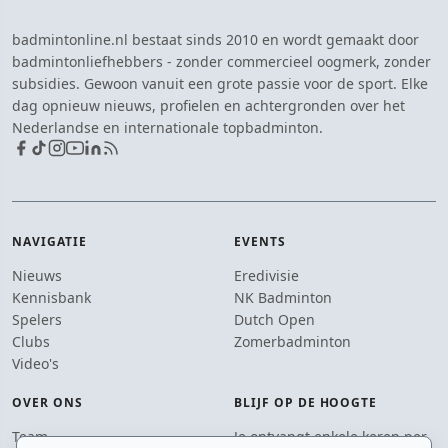
badmintonline.nl bestaat sinds 2010 en wordt gemaakt door
badmintonliefhebbers - zonder commercieel oogmerk, zonder
subsidies. Gewoon vanuit een grote passie voor de sport. Elke
dag opnieuw nieuws, profielen en achtergronden over het
Nederlandse en internationale topbadminton.
NAVIGATIE
EVENTS
Nieuws
Eredivisie
Kennisbank
NK Badminton
Spelers
Dutch Open
Clubs
Zomerbadminton
Video's
OVER ONS
BLIJF OP DE HOOGTE
Team
Je ontvangt enkele keren per