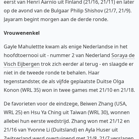
eerst van Henri Aarnio uit Finland (21/16, 21/11) en later
op de avond van de Bulgaar Philip Shishov (21/7, 21/9).
Jayaram begint morgen aan de derde ronde.
Vrouwenenkel
Gayle Mahulettte kwam als enige Nederlandse in het
hoofdtoernooi uit - nummer 2 van Nederland
Soraya de
Visch Eijbergen
trok zich eerder al terug - en slaagde er
niet in de tweede ronde te behalen. Haar
tegenstandster, de als vijfde geplaatste Duitse Olga
Konon (WRL 35) won in twee games met 21/10 en 21/18.
De favorieten voor de eindzege, Beiwen Zhang (USA,
WRL 25) en Hsu Ya Ching uit Taiwan (WRL 30), wonnen
allebei hun eerste wedstrijd. Zhang won met 21/12 en
21/16 van Yvonne Li (Duitsland) en Ayla Huser uit
Zwitserland werd overtuigend met 21/8, 21/7 verslagen