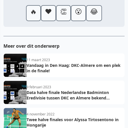
🔥
❤️
👏
😮
😂
Meer over dit onderwerp
11 maart 2023
Vandaag in Den Haag: DKC-Almere om een plek
in de finale!
9 februari 2023
Data halve finale Nederlandse Badminton
Eredivisie tussen DKC en Almere bekend
gemaakt
4 november 2022
Twee halve finales voor Alyssa Tirtosentono in
Hongarije