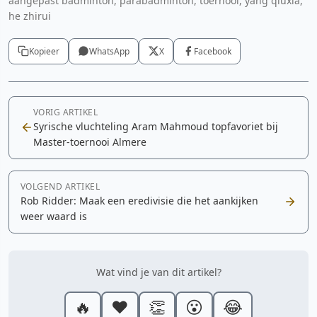
aangepast badminton, parabadminton, toernooi, yang qiuxia,
he zhirui
Kopieer
WhatsApp
X
Facebook
VORIG ARTIKEL
Syrische vluchteling Aram Mahmoud topfavoriet bij
Master-toernooi Almere
VOLGEND ARTIKEL
Rob Ridder: Maak een eredivisie die het aankijken
weer waard is
Wat vind je van dit artikel?
🔥
❤️
👏
😮
😂