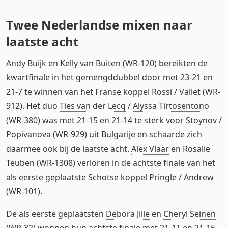
Twee Nederlandse mixen naar
laatste acht
Andy Buijk
en
Kelly van Buiten
(WR-120) bereikten de
kwartfinale in het gemengddubbel door met 23-21 en
21-7 te winnen van het Franse koppel Rossi / Vallet (WR-
912). Het duo
Ties van der Lecq
/
Alyssa Tirtosentono
(WR-380) was met 21-15 en 21-14 te sterk voor Stoynov /
Popivanova (WR-929) uit Bulgarije en schaarde zich
daarmee ook bij de laatste acht.
Alex Vlaar
en Rosalie
Teuben (WR-1308) verloren in de achtste finale van het
als eerste geplaatste Schotse koppel Pringle / Andrew
(WR-101).
De als eerste geplaatsten
Debora Jille
en
Cheryl Seinen
(WR-32) wonnen hun achtste finale met 21-11 en 21-15