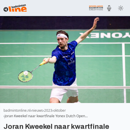
badmintonline.nl
nieuws
2023
oktober
Joran Kweekel naar kwartfinale Yonex Dutch Open…
Joran Kweekel naar kwartfinale