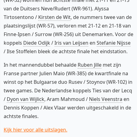
van de Duitsers Neve/Rudert (WR-961). Alyssa
Tirtosentono /
Kirsten de Wit
, de nummers twee van de
plaatsingslijst (WR-57), verloren met 21-12 en 21-18 van
Finne-Ipsen / Surrow (WR-256) uit Denemarken. Voor de
koppels
Diede Odijk
/
Iris van Leijsen
en
Stefanie Nijsse
/ Ilse Stoffelen bleek de achtste finale het eindstation.
In het mannendubbel behaalde
Ruben Jille
met zijn
Franse partner Julien Maio (WR-385) de kwartfinale na
winst op het Bulgaarse duo Rusev / Stoynov (WR-102) in
twee games. De Nederlandse koppels Ties van der Lecq
/
Dyon van Wijlick
, Aram Mahmoud /
Niels Veenstra
en
Dennis Koppen / Alex Vlaar werden uitgeschakeld in de
achtste finales.
Kijk hier voor alle uitslagen.