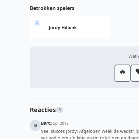
Betrokken spelers
Jordy Hilbink
Wat v
🔥
❤
Reacties
3
Bart
2 apr 2013
B
Veel succes Jordy! Afgelopen week de wedstrij
set nodig om z´n knie warm te krijgen en daarn