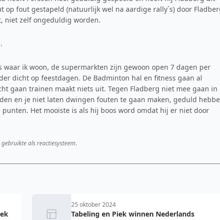
p fout gestapeld (natuurlijk wel na aardige rally´s) door Fladber
t, niet zelf ongeduldig worden.
.
als waar ik woon, de supermarkten zijn gewoon open 7 dagen per
rder dicht op feestdagen. De Badminton hal en fitness gaan al
acht gaan trainen maakt niets uit. Tegen Fladberg niet mee gaan in
den en je niet laten dwingen fouten te gaan maken, geduld hebb
e punten. Het mooiste is als hij boos word omdat hij er niet door
 gebruikte als reactiesysteem.
25 oktober 2024
iek
Tabeling en Piek winnen Nederlands