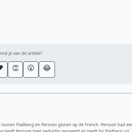
ind je van dit artikel?
️
👏
😮
😂
d tussen Fladberg en Persson gezien op de French. Persson had ee
a heeft Persson heel geduldig gespeeld en heeft hij Fladberg uit