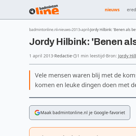
nieuws
ered
badmintonline.nl
nieuws
2013
april
Jordy Hilbink: 'Benen als b
Jordy Hilbink: 'Benen al
1 april 2013
·
Redactie
·
1 min leestijd
·
Bron:
Jordy Hil
Vele mensen waren blij met de komst
komen en leuke dingen doen met de
Maak badmintonline.nl je Google-favoriet