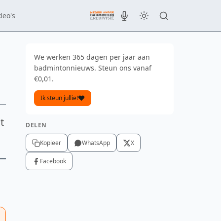
deo's
We werken 365 dagen per jaar aan
badmintonnieuws. Steun ons vanaf
€0,01.
Ik steun jullie!
t
DELEN
Kopieer
WhatsApp
X
Facebook