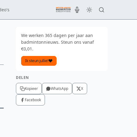
deo's
We werken 365 dagen per jaar aan
badmintonnieuws. Steun ons vanaf
€0,01.
Ik steun jullie!
DELEN
Kopieer
WhatsApp
X
Facebook