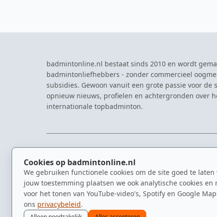
badmintonline.nl bestaat sinds 2010 en wordt gema
badmintonliefhebbers - zonder commercieel oogme
subsidies. Gewoon vanuit een grote passie voor de s
opnieuw nieuws, profielen en achtergronden over 
internationale topbadminton.
NAVIGATIE
EVENTS
Cookies op badmintonline.nl
Nieuws
Eredivisie
We gebruiken functionele cookies om de site goed te laten
Kennisbank
NK Badmin
jouw toestemming plaatsen we ook analytische cookies en 
Spelers
Dutch Ope
voor het tonen van YouTube-video's, Spotify en Google Map
Clubs
Zomerbadm
ons
privacybeleid
.
Video's
Alleen noodzakelijk
Alles accepteren