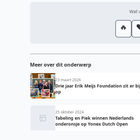
Wat v
🔥
❤
Meer over dit onderwerp
23 maart 2026
Drie jaar Erik Meijs Foundation zit er bi
op
25 oktober 2024
Tabeling en Piek winnen Nederlands
onderonsje op Yonex Dutch Open