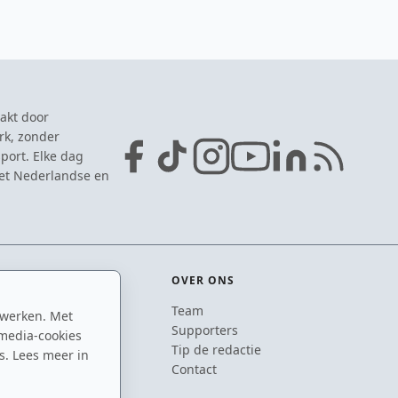
akt door
rk, zonder
port. Elke dag
het Nederlandse en
OVER ONS
Team
 werken. Met
ton
Supporters
media-cookies
n
Tip de redactie
s. Lees meer in
inton
Contact