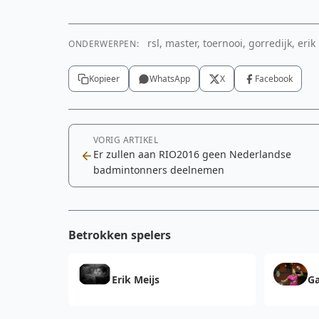
rsl, master, toernooi, gorredijk, eri
ONDERWERPEN:
Kopieer
WhatsApp
X
Facebook
VORIG ARTIKEL
Er zullen aan RIO2016 geen Nederlandse
badmintonners deelnemen
Betrokken spelers
Erik Meijs
Ga