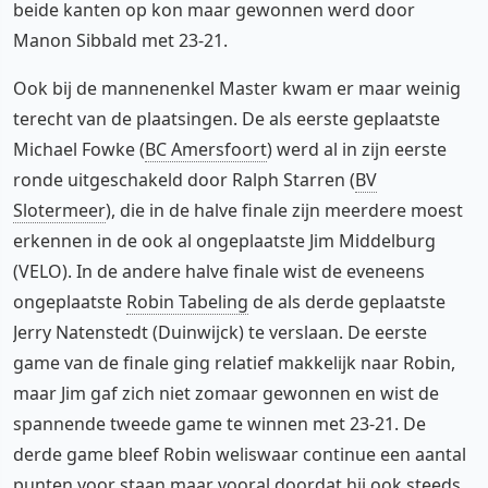
beide kanten op kon maar gewonnen werd door
Manon Sibbald met 23-21.
Ook bij de mannenenkel Master kwam er maar weinig
terecht van de plaatsingen. De als eerste geplaatste
Michael Fowke (
BC Amersfoort
) werd al in zijn eerste
ronde uitgeschakeld door Ralph Starren (
BV
Slotermeer
), die in de halve finale zijn meerdere moest
erkennen in de ook al ongeplaatste Jim Middelburg
(VELO). In de andere halve finale wist de eveneens
ongeplaatste
Robin Tabeling
de als derde geplaatste
Jerry Natenstedt (Duinwijck) te verslaan. De eerste
game van de finale ging relatief makkelijk naar Robin,
maar Jim gaf zich niet zomaar gewonnen en wist de
spannende tweede game te winnen met 23-21. De
derde game bleef Robin weliswaar continue een aantal
punten voor staan maar vooral doordat hij ook steeds