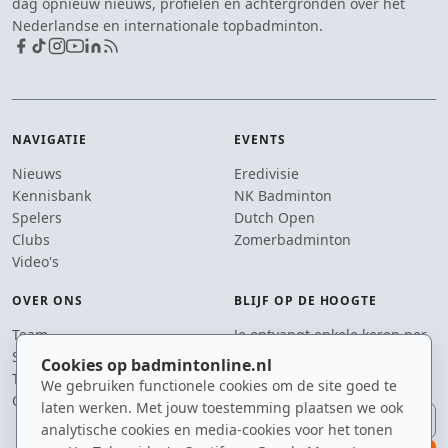
dag opnieuw nieuws, profielen en achtergronden over het
Nederlandse en internationale topbadminton.
NAVIGATIE
EVENTS
Nieuws
Eredivisie
Kennisbank
NK Badminton
Spelers
Dutch Open
Clubs
Zomerbadminton
Video's
OVER ONS
BLIJF OP DE HOOGTE
Team
Je ontvangt enkele keren per
Supporters
jaar een e-mail met het
Cookies op badmintonline.nl
Tip de redactie
laatste badmintonnieuws.
We gebruiken functionele cookies om de site goed te
Contact
laten werken. Met jouw toestemming plaatsen we ook
E-mailadres
analytische cookies en media-cookies voor het tonen