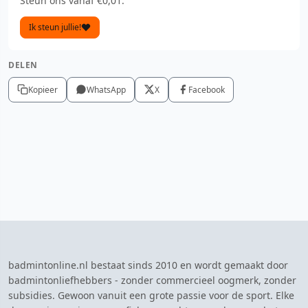
Steun ons vanaf €0,01.
Ik steun jullie!
DELEN
Kopieer
WhatsApp
X
Facebook
badmintonline.nl bestaat sinds 2010 en wordt gemaakt door
badmintonliefhebbers - zonder commercieel oogmerk, zonder
subsidies. Gewoon vanuit een grote passie voor de sport. Elke