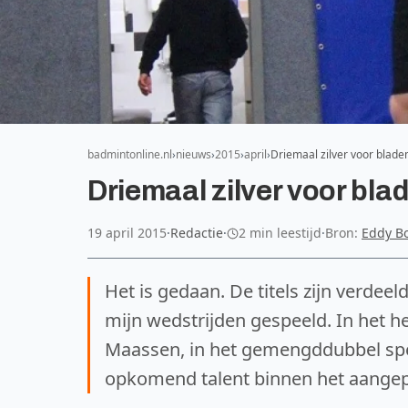
badmintonline.nl
nieuws
2015
april
Driemaal zilver voor bla
Driemaal zilver voor b
19 april 2015
·
Redactie
·
2 min leestijd
·
Bron:
Eddy B
Het is gedaan. De titels zijn verdeel
mijn wedstrijden gespeeld. In het
Maassen, in het gemengddubbel spee
opkomend talent binnen het aange