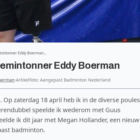
demintonner Eddy Boerman…
lademintonner Eddy Boerman
oerman
·
Artikelfoto: Aangepast Badminton Nederland
d. Op zaterdag 18 april heb ik in de diverse poules
 herendubbel speelde ik wederom met Guus
lde ik dit jaar met Megan Hollander, een nieuw
past badminton.