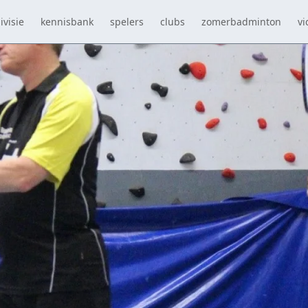
ivisie
kennisbank
spelers
clubs
zomerbadminton
vi