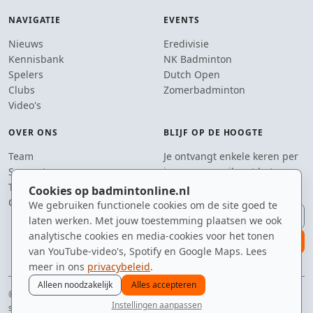
NAVIGATIE
EVENTS
Nieuws
Eredivisie
Kennisbank
NK Badminton
Spelers
Dutch Open
Clubs
Zomerbadminton
Video's
OVER ONS
BLIJF OP DE HOOGTE
Team
Je ontvangt enkele keren per
Supporters
jaar een e-mail met het
Tip de redactie
laatste badmintonnieuws.
Cookies op badmintonline.nl
Contact
We gebruiken functionele cookies om de site goed te
E-mailadres
laten werken. Met jouw toestemming plaatsen we ook
analytische cookies en media-cookies voor het tonen
aanmelden
van YouTube-video's, Spotify en Google Maps. Lees
meer in ons
privacybeleid
.
Alleen noodzakelijk
Alles accepteren
© 2010–2026 badmintonline.nl · sinds 2010 dé ontmoetingsplek voor
Instellingen aanpassen
shuttlevreters
nieuws
spelers
ranglijst
zomer
menu