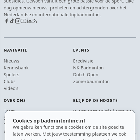
subsidies. Gewoon vanuit een grote passie voor de sport. Elke
dag opnieuw nieuws, profielen en achtergronden over het
Nederlandse en internationale topbadminton.
NAVIGATIE
EVENTS
Nieuws
Eredivisie
Kennisbank
NK Badminton
Spelers
Dutch Open
Clubs
Zomerbadminton
Video's
OVER ONS
BLIJF OP DE HOOGTE
Team
Je ontvangt enkele keren per
Supporters
jaar een e-mail met het
Cookies op badmintonline.nl
Tip de redactie
laatste badmintonnieuws.
We gebruiken functionele cookies om de site goed te
Contact
laten werken. Met jouw toestemming plaatsen we ook
E-mailadres